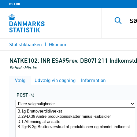
DST.DK
Statistikbanken
Økonomi
NATKE102:
[NR ESA95rev, DB07] 211 Indkomstd
Enhed : Mio. kr.
Vælg
Udvælg via søgning
Information
POST
(4)