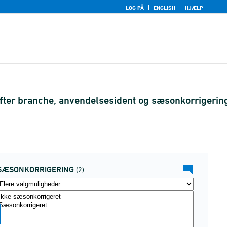
LOG PÅ
ENGLISH
HJÆLP
efter branche, anvendelsesident og sæsonkorrigerin
SÆSONKORRIGERING
(2)