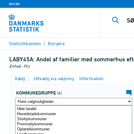
DST.DK
Statistikbanken
Borgere
LABY45A:
Andel af familier med sommerhus e
Enhed : Pct.
Vælg
Udvælg via søgning
Information
KOMMUNEGRUPPE
(6)