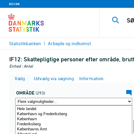
DST.DK
Statistikbanken
Arbejde og indkomst
IF12:
Skattepligtige personer efter område, bru
Enhed : Antal
Vælg
Udvælg via søgning
Information
OMRÅDE
(293)