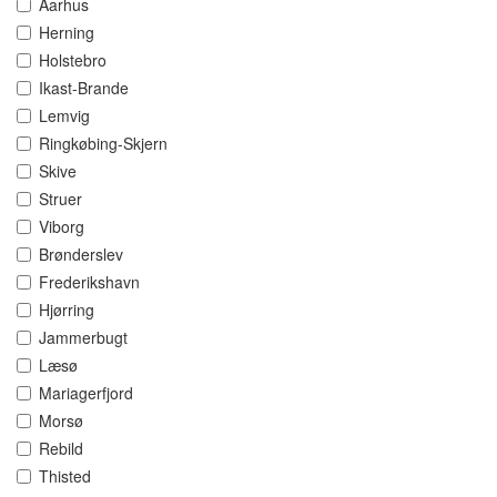
Aarhus
Herning
Holstebro
Ikast-Brande
Lemvig
Ringkøbing-Skjern
Skive
Struer
Viborg
Brønderslev
Frederikshavn
Hjørring
Jammerbugt
Læsø
Mariagerfjord
Morsø
Rebild
Thisted