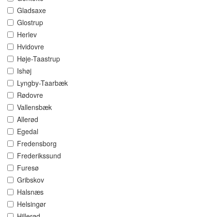
Gladsaxe
Glostrup
Herlev
Hvidovre
Høje-Taastrup
Ishøj
Lyngby-Taarbæk
Rødovre
Vallensbæk
Allerød
Egedal
Fredensborg
Frederikssund
Furesø
Gribskov
Halsnæs
Helsingør
Hillerød