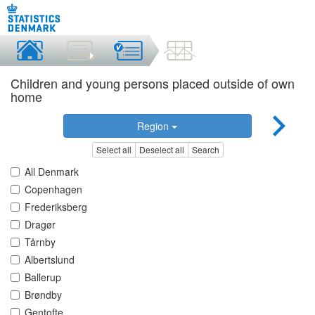
Children and young persons placed outside of own
home
Region
Select all
Deselect all
Search
All Denmark
Copenhagen
Frederiksberg
Dragør
Tårnby
Albertslund
Ballerup
Brøndby
Gentofte