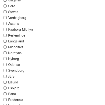
Slagelse
Sorø
Stevns
Vordingborg
Assens
Faaborg-Midtfyn
Kerteminde
Langeland
Middelfart
Nordfyns
Nyborg
Odense
Svendborg
Ærø
Billund
Esbjerg
Fanø
Fredericia