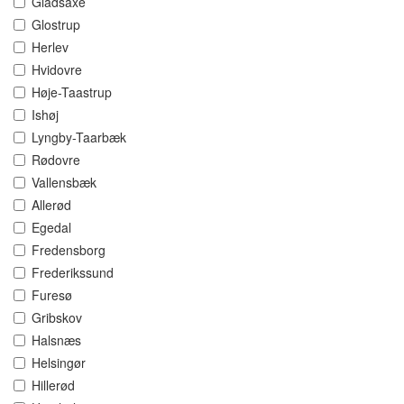
Gladsaxe
Glostrup
Herlev
Hvidovre
Høje-Taastrup
Ishøj
Lyngby-Taarbæk
Rødovre
Vallensbæk
Allerød
Egedal
Fredensborg
Frederikssund
Furesø
Gribskov
Halsnæs
Helsingør
Hillerød