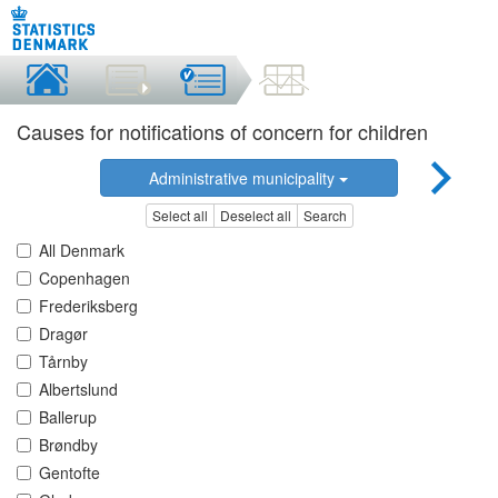
Causes for notifications of concern for children
Administrative municipality
Select all
Deselect all
Search
All Denmark
Copenhagen
Frederiksberg
Dragør
Tårnby
Albertslund
Ballerup
Brøndby
Gentofte