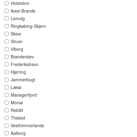
Holstebro
Ikast-Brande
Lemvig
Ringkøbing-Skjern
Skive
Struer
Viborg
Brønderslev
Frederikshavn
Hjørring
Jammerbugt
Læsø
Mariagerfjord
Morsø
Rebild
Thisted
Vesthimmerlands
Aalborg