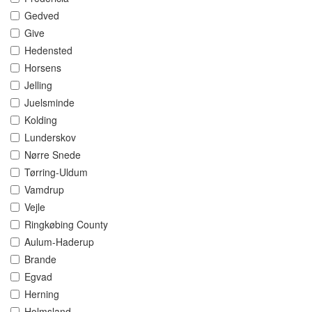
Gedved
Give
Hedensted
Horsens
Jelling
Juelsminde
Kolding
Lunderskov
Nørre Snede
Tørring-Uldum
Vamdrup
Vejle
Ringkøbing County
Aulum-Haderup
Brande
Egvad
Herning
Holmsland