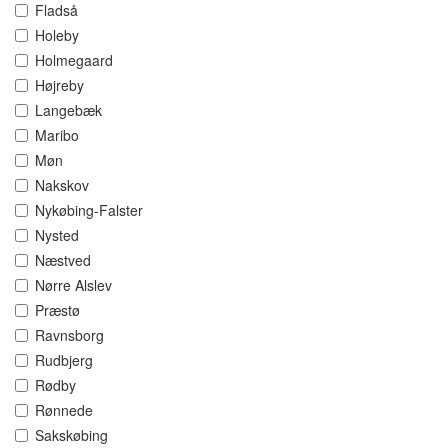
Fladså
Holeby
Holmegaard
Højreby
Langebæk
Maribo
Møn
Nakskov
Nykøbing-Falster
Nysted
Næstved
Nørre Alslev
Præstø
Ravnsborg
Rudbjerg
Rødby
Rønnede
Sakskøbing