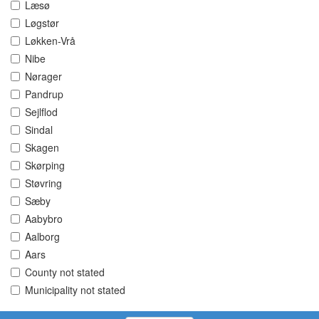
Læsø
Løgstør
Løkken-Vrå
Nibe
Nørager
Pandrup
Sejlflod
Sindal
Skagen
Skørping
Støvring
Sæby
Aabybro
Aalborg
Aars
County not stated
Municipality not stated