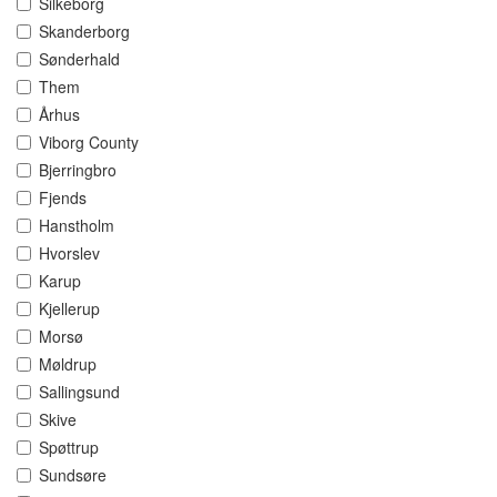
Silkeborg
Skanderborg
Sønderhald
Them
Århus
Viborg County
Bjerringbro
Fjends
Hanstholm
Hvorslev
Karup
Kjellerup
Morsø
Møldrup
Sallingsund
Skive
Spøttrup
Sundsøre