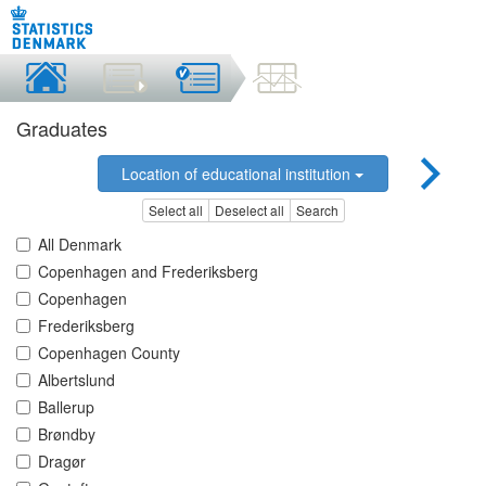
Graduates
Location of educational institution
Select all
Deselect all
Search
All Denmark
Copenhagen and Frederiksberg
Copenhagen
Frederiksberg
Copenhagen County
Albertslund
Ballerup
Brøndby
Dragør