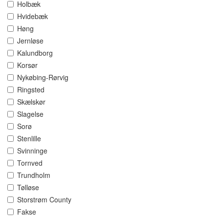
Holbæk
Hvidebæk
Høng
Jernløse
Kalundborg
Korsør
Nykøbing-Rørvig
Ringsted
Skælskør
Slagelse
Sorø
Stenlille
Svinninge
Tornved
Trundholm
Tølløse
Storstrøm County
Fakse