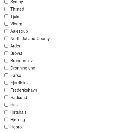
Sydthy
Thisted
Tjele
Viborg
Aalestrup
North Jutland County
Arden
Brovst
Brønderslev
Dronninglund
Farsø
Fjerritslev
Frederikshavn
Hadsund
Hals
Hirtshals
Hjørring
Hobro