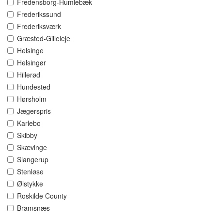
Fredensborg-Humlebæk
Frederikssund
Frederiksværk
Græsted-Gilleleje
Helsinge
Helsingør
Hillerød
Hundested
Hørsholm
Jægerspris
Karlebo
Skibby
Skævinge
Slangerup
Stenløse
Ølstykke
Roskilde County
Bramsnæs