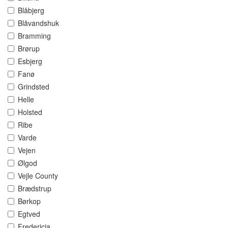
Blåbjerg
Blåvandshuk
Bramming
Brørup
Esbjerg
Fanø
Grindsted
Helle
Holsted
Ribe
Varde
Vejen
Ølgod
Vejle County
Brædstrup
Børkop
Egtved
Fredericia