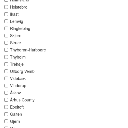
Holstebro
Ikast
Lemvig
Ringkøbing
Skjern
Struer
Thyborøn-Harboøre
Thyholm
Trehøje
Ulfborg-Vemb
Videbæk
Vinderup
Åskov
Århus County
Ebeltoft
Galten
Gjern