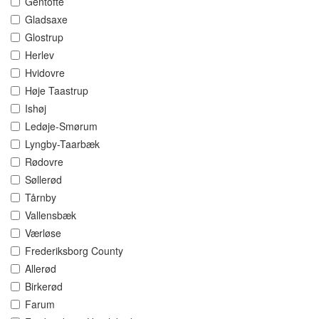
Gentofte
Gladsaxe
Glostrup
Herlev
Hvidovre
Høje Taastrup
Ishøj
Ledøje-Smørum
Lyngby-Taarbæk
Rødovre
Søllerød
Tårnby
Vallensbæk
Værløse
Frederiksborg County
Allerød
Birkerød
Farum