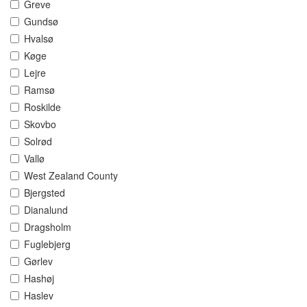
Greve
Gundsø
Hvalsø
Køge
Lejre
Ramsø
Roskilde
Skovbo
Solrød
Vallø
West Zealand County
Bjergsted
Dianalund
Dragsholm
Fuglebjerg
Gørlev
Hashøj
Haslev