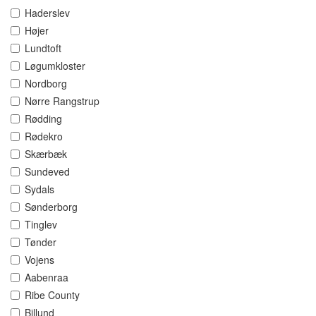
Haderslev
Højer
Lundtoft
Løgumkloster
Nordborg
Nørre Rangstrup
Rødding
Rødekro
Skærbæk
Sundeved
Sydals
Sønderborg
Tinglev
Tønder
Vojens
Aabenraa
Ribe County
Billund