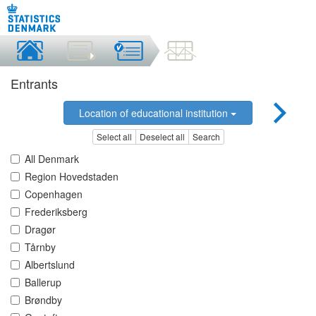
Entrants
Location of educational institution
Select all
Deselect all
Search
All Denmark
Region Hovedstaden
Copenhagen
Frederiksberg
Dragør
Tårnby
Albertslund
Ballerup
Brøndby