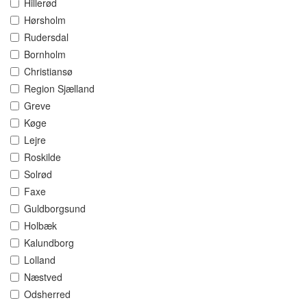
Hillerød
Hørsholm
Rudersdal
Bornholm
Christiansø
Region Sjælland
Greve
Køge
Lejre
Roskilde
Solrød
Faxe
Guldborgsund
Holbæk
Kalundborg
Lolland
Næstved
Odsherred