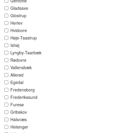
Gentofte
Gladsaxe
Glostrup
Herlev
Hvidovre
Høje-Taastrup
Ishøj
Lyngby-Taarbæk
Rødovre
Vallensbæk
Allerød
Egedal
Fredensborg
Frederikssund
Furesø
Gribskov
Halsnæs
Helsingør