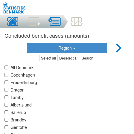
Concluded benefit cases (amounts)
Region
Select all
Deselect all
Search
All Denmark
Copenhagen
Frederiksberg
Dragør
Tårnby
Albertslund
Ballerup
Brøndby
Gentofte