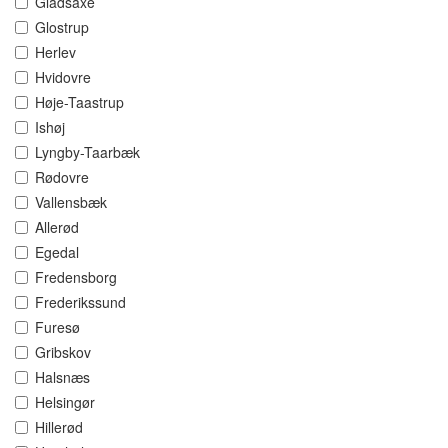
Gladsaxe
Glostrup
Herlev
Hvidovre
Høje-Taastrup
Ishøj
Lyngby-Taarbæk
Rødovre
Vallensbæk
Allerød
Egedal
Fredensborg
Frederikssund
Furesø
Gribskov
Halsnæs
Helsingør
Hillerød