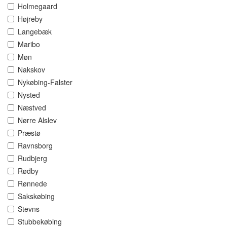
Holmegaard
Højreby
Langebæk
Maribo
Møn
Nakskov
Nykøbing-Falster
Nysted
Næstved
Nørre Alslev
Præstø
Ravnsborg
Rudbjerg
Rødby
Rønnede
Sakskøbing
Stevns
Stubbekøbing