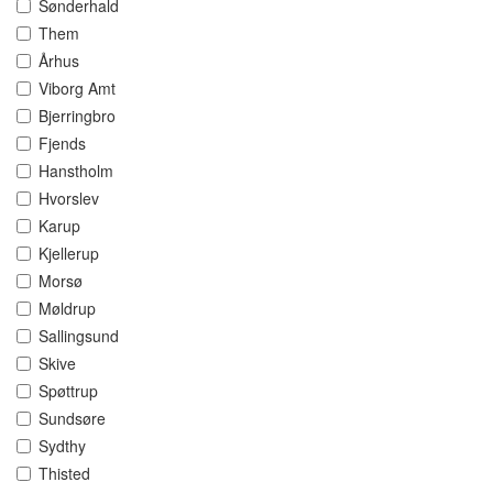
Sønderhald
Them
Århus
Viborg Amt
Bjerringbro
Fjends
Hanstholm
Hvorslev
Karup
Kjellerup
Morsø
Møldrup
Sallingsund
Skive
Spøttrup
Sundsøre
Sydthy
Thisted