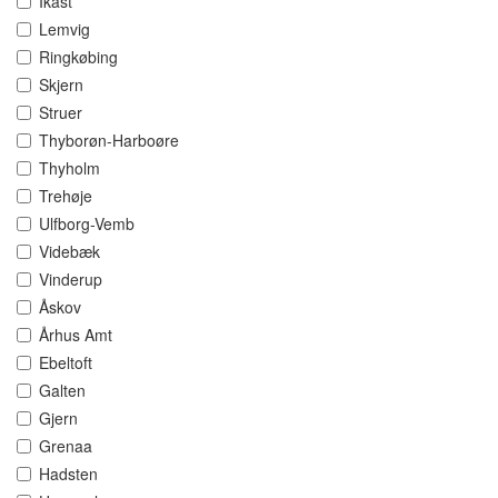
Ikast
Lemvig
Ringkøbing
Skjern
Struer
Thyborøn-Harboøre
Thyholm
Trehøje
Ulfborg-Vemb
Videbæk
Vinderup
Åskov
Århus Amt
Ebeltoft
Galten
Gjern
Grenaa
Hadsten