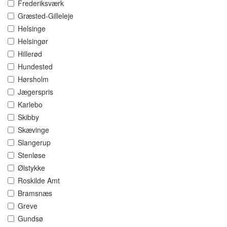
Frederiksværk
Græsted-Gilleleje
Helsinge
Helsingør
Hillerød
Hundested
Hørsholm
Jægerspris
Karlebo
Skibby
Skævinge
Slangerup
Stenløse
Ølstykke
Roskilde Amt
Bramsnæs
Greve
Gundsø