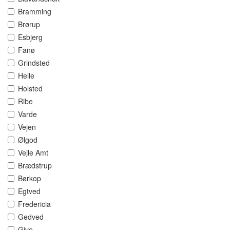
Bramming
Brørup
Esbjerg
Fanø
Grindsted
Helle
Holsted
Ribe
Varde
Vejen
Ølgod
Vejle Amt
Brædstrup
Børkop
Egtved
Fredericia
Gedved
Give