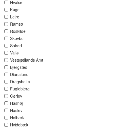
Hvalsø
Køge
Lejre
Ramsø
Roskilde
Skovbo
Solrød
Vallø
Vestsjællands Amt
Bjergsted
Dianalund
Dragsholm
Fuglebjerg
Gørlev
Hashøj
Haslev
Holbæk
Hvidebæk