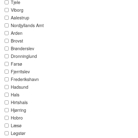
Tjele
Viborg
Aalestrup
Nordjyllands Amt
Arden
Brovst
Brønderslev
Dronninglund
Farsø
Fjerritslev
Frederikshavn
Hadsund
Hals
Hirtshals
Hjørring
Hobro
Læsø
Løgstør