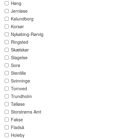
Høng
Jernløse
Kalundborg
Korsør
Nykøbing-Rørvig
Ringsted
Skælskør
Slagelse
Sorø
Stenlille
Svinninge
Tornved
Trundholm
Tølløse
Storstrøms Amt
Fakse
Fladså
Holeby