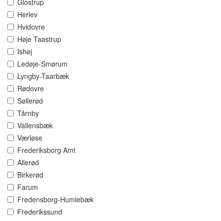
Glostrup
Herlev
Hvidovre
Høje Taastrup
Ishøj
Ledøje-Smørum
Lyngby-Taarbæk
Rødovre
Søllerød
Tårnby
Vallensbæk
Værløse
Frederiksborg Amt
Allerød
Birkerød
Farum
Fredensborg-Humlebæk
Frederikssund