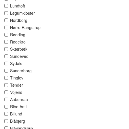
Lundtoft
Løgumkloster
Nordborg
Nørre Rangstrup
Rødding
Rødekro
Skærbæk
Sundeved
Sydals
Sønderborg
Tinglev
Tønder
Vojens
Aabenraa
Ribe Amt
Billund
Blåbjerg
Blåvandshuk