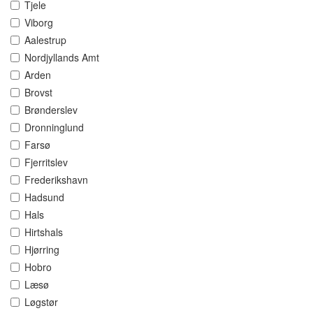
Tjele
Viborg
Aalestrup
Nordjyllands Amt
Arden
Brovst
Brønderslev
Dronninglund
Farsø
Fjerritslev
Frederikshavn
Hadsund
Hals
Hirtshals
Hjørring
Hobro
Læsø
Løgstør