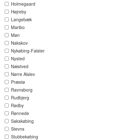
Holmegaard
Højreby
Langebæk
Maribo
Møn
Nakskov
Nykøbing-Falster
Nysted
Næstved
Nørre Alslev
Præstø
Ravnsborg
Rudbjerg
Rødby
Rønnede
Sakskøbing
Stevns
Stubbekøbing