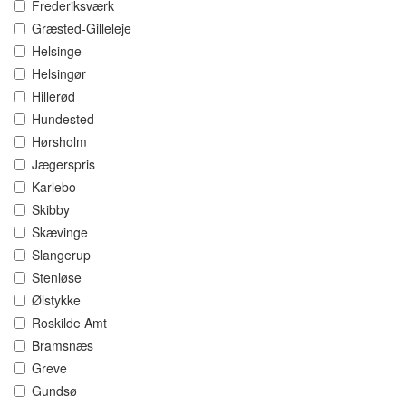
Frederiksværk
Græsted-Gilleleje
Helsinge
Helsingør
Hillerød
Hundested
Hørsholm
Jægerspris
Karlebo
Skibby
Skævinge
Slangerup
Stenløse
Ølstykke
Roskilde Amt
Bramsnæs
Greve
Gundsø