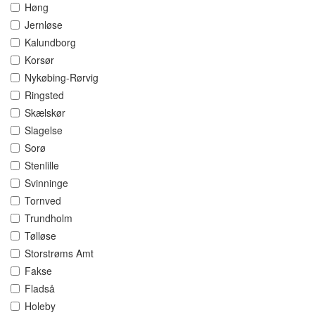
Høng
Jernløse
Kalundborg
Korsør
Nykøbing-Rørvig
Ringsted
Skælskør
Slagelse
Sorø
Stenlille
Svinninge
Tornved
Trundholm
Tølløse
Storstrøms Amt
Fakse
Fladså
Holeby