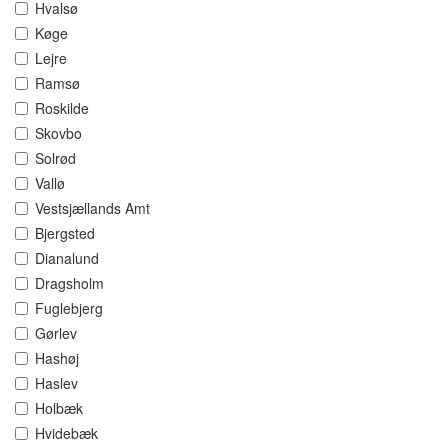
Hvalsø
Køge
Lejre
Ramsø
Roskilde
Skovbo
Solrød
Vallø
Vestsjællands Amt
Bjergsted
Dianalund
Dragsholm
Fuglebjerg
Gørlev
Hashøj
Haslev
Holbæk
Hvidebæk