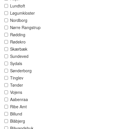
Lundtoft
Løgumkloster
Nordborg
Nørre Rangstrup
Rødding
Rødekro
Skærbæk
Sundeved
Sydals
Sønderborg
Tinglev
Tønder
Vojens
Aabenraa
Ribe Amt
Billund
Blåbjerg
Blåvandshuk