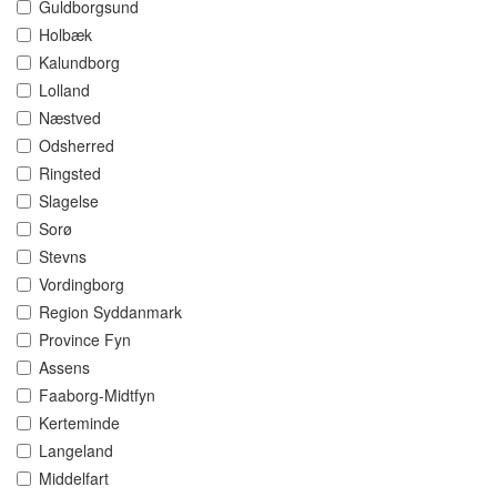
Guldborgsund
Holbæk
Kalundborg
Lolland
Næstved
Odsherred
Ringsted
Slagelse
Sorø
Stevns
Vordingborg
Region Syddanmark
Province Fyn
Assens
Faaborg-Midtfyn
Kerteminde
Langeland
Middelfart