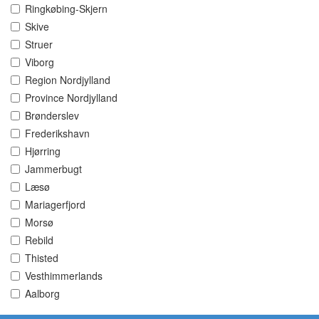
Ringkøbing-Skjern
Skive
Struer
Viborg
Region Nordjylland
Province Nordjylland
Brønderslev
Frederikshavn
Hjørring
Jammerbugt
Læsø
Mariagerfjord
Morsø
Rebild
Thisted
Vesthimmerlands
Aalborg