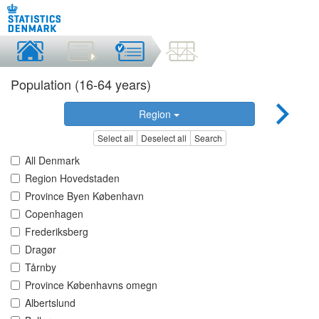
Population (16-64 years)
Region
Select all
Deselect all
Search
All Denmark
Region Hovedstaden
Province Byen København
Copenhagen
Frederiksberg
Dragør
Tårnby
Province Københavns omegn
Albertslund