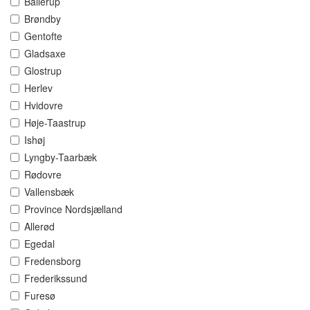
Ballerup
Brøndby
Gentofte
Gladsaxe
Glostrup
Herlev
Hvidovre
Høje-Taastrup
Ishøj
Lyngby-Taarbæk
Rødovre
Vallensbæk
Province Nordsjælland
Allerød
Egedal
Fredensborg
Frederikssund
Furesø