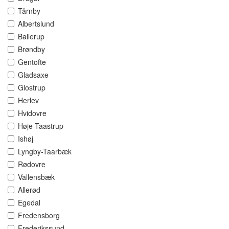
Tårnby
Albertslund
Ballerup
Brøndby
Gentofte
Gladsaxe
Glostrup
Herlev
Hvidovre
Høje-Taastrup
Ishøj
Lyngby-Taarbæk
Rødovre
Vallensbæk
Allerød
Egedal
Fredensborg
Frederikssund