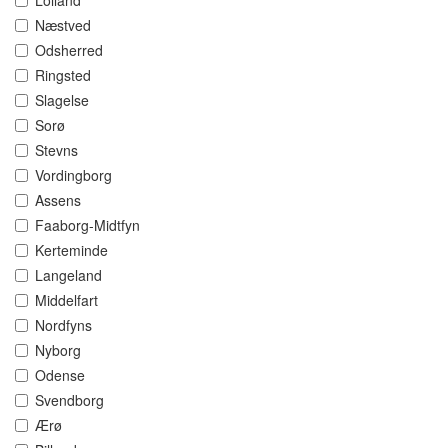
Lolland
Næstved
Odsherred
Ringsted
Slagelse
Sorø
Stevns
Vordingborg
Assens
Faaborg-Midtfyn
Kerteminde
Langeland
Middelfart
Nordfyns
Nyborg
Odense
Svendborg
Ærø