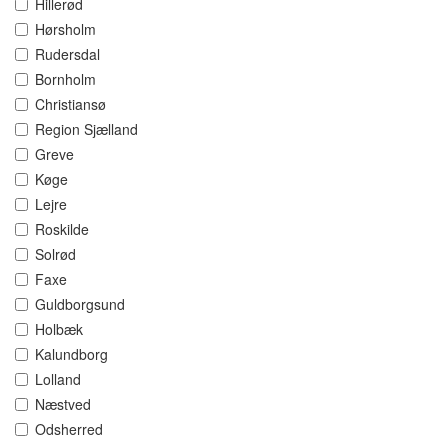
Hillerød
Hørsholm
Rudersdal
Bornholm
Christiansø
Region Sjælland
Greve
Køge
Lejre
Roskilde
Solrød
Faxe
Guldborgsund
Holbæk
Kalundborg
Lolland
Næstved
Odsherred