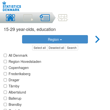
15-29 year-olds, education
Region
Select all
Deselect all
Search
All Denmark
Region Hovedstaden
Copenhagen
Frederiksberg
Dragør
Tårnby
Albertslund
Ballerup
Brøndby