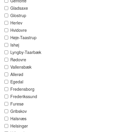
Gentofte
Gladsaxe
Glostrup
Herlev
Hvidovre
Høje-Taastrup
Ishøj
Lyngby-Taarbæk
Rødovre
Vallensbæk
Allerød
Egedal
Fredensborg
Frederikssund
Furesø
Gribskov
Halsnæs
Helsingør