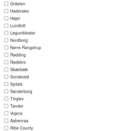
Gråsten
Haderslev
Højer
Lundtoft
Løgumkloster
Nordborg
Nørre Rangstrup
Rødding
Rødekro
Skærbæk
Sundeved
Sydals
Sønderborg
Tinglev
Tønder
Vojens
Aabenraa
Ribe County