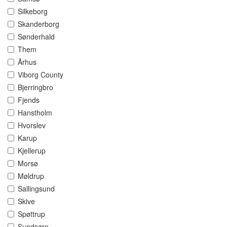
Silkeborg
Skanderborg
Sønderhald
Them
Århus
Viborg County
Bjerringbro
Fjends
Hanstholm
Hvorslev
Karup
Kjellerup
Morsø
Møldrup
Sallingsund
Skive
Spøttrup
Sundsøre