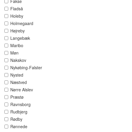
Fakse
Fladså
Holeby
Holmegaard
Højreby
Langebæk
Maribo
Møn
Nakskov
Nykøbing-Falster
Nysted
Næstved
Nørre Alslev
Præstø
Ravnsborg
Rudbjerg
Rødby
Rønnede