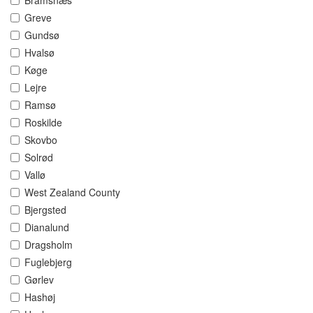
Bramsnæs
Greve
Gundsø
Hvalsø
Køge
Lejre
Ramsø
Roskilde
Skovbo
Solrød
Vallø
West Zealand County
Bjergsted
Dianalund
Dragsholm
Fuglebjerg
Gørlev
Hashøj