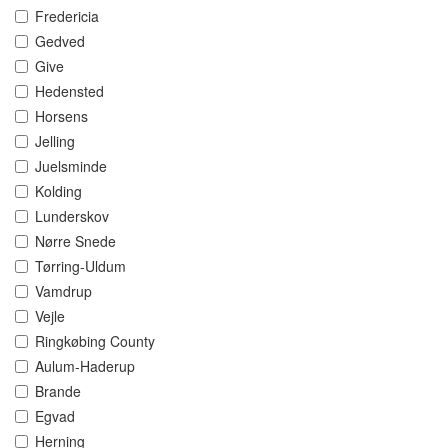
Fredericia
Gedved
Give
Hedensted
Horsens
Jelling
Juelsminde
Kolding
Lunderskov
Nørre Snede
Tørring-Uldum
Vamdrup
Vejle
Ringkøbing County
Aulum-Haderup
Brande
Egvad
Herning