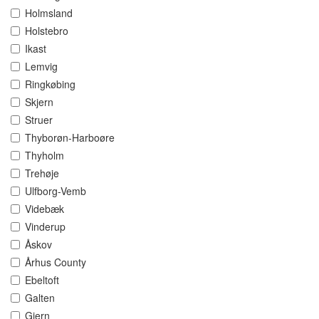
Holmsland
Holstebro
Ikast
Lemvig
Ringkøbing
Skjern
Struer
Thyborøn-Harboøre
Thyholm
Trehøje
Ulfborg-Vemb
Videbæk
Vinderup
Åskov
Århus County
Ebeltoft
Galten
Gjern