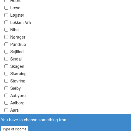
Hobro
Læsø
Løgstør
Løkken-Vrå
Nibe
Nørager
Pandrup
Sejlflod
Sindal
Skagen
Skørping
Støvring
Sæby
Aabybro
Aalborg
Aars
You have to choose something from:
Type of income