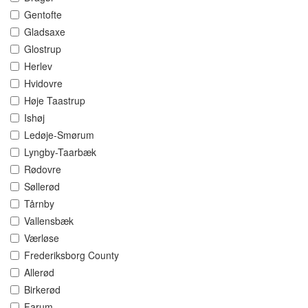
Gentofte
Gladsaxe
Glostrup
Herlev
Hvidovre
Høje Taastrup
Ishøj
Ledøje-Smørum
Lyngby-Taarbæk
Rødovre
Søllerød
Tårnby
Vallensbæk
Værløse
Frederiksborg County
Allerød
Birkerød
Farum