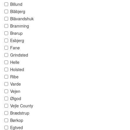
Billund
Blåbjerg
Blåvandshuk
Bramming
Brørup
Esbjerg
Fanø
Grindsted
Helle
Holsted
Ribe
Varde
Vejen
Ølgod
Vejle County
Brædstrup
Børkop
Egtved