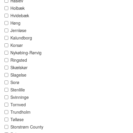
Haslev
Holbæk
Hvidebæk
Høng
Jernløse
Kalundborg
Korsør
Nykøbing-Rørvig
Ringsted
Skælskør
Slagelse
Sorø
Stenlille
Svinninge
Tornved
Trundholm
Tølløse
Storstrøm County