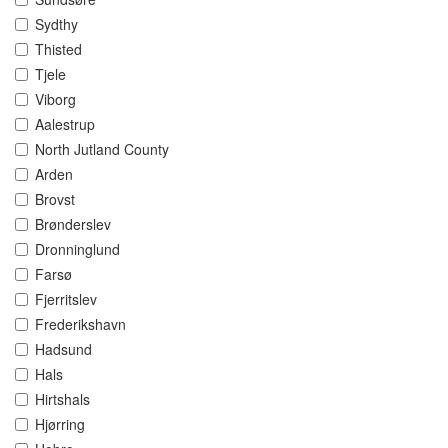
Sydthy
Thisted
Tjele
Viborg
Aalestrup
North Jutland County
Arden
Brovst
Brønderslev
Dronninglund
Farsø
Fjerritslev
Frederikshavn
Hadsund
Hals
Hirtshals
Hjørring