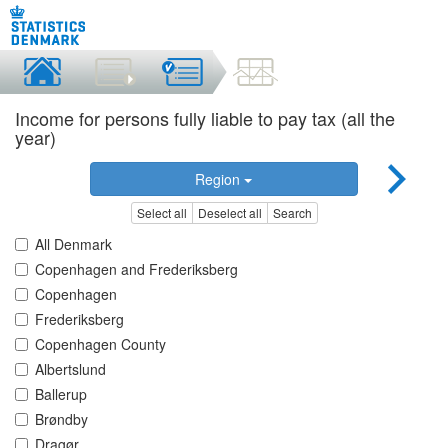
Income for persons fully liable to pay tax (all the
year)
Region
Select all
Deselect all
Search
All Denmark
Copenhagen and Frederiksberg
Copenhagen
Frederiksberg
Copenhagen County
Albertslund
Ballerup
Brøndby
Dragør