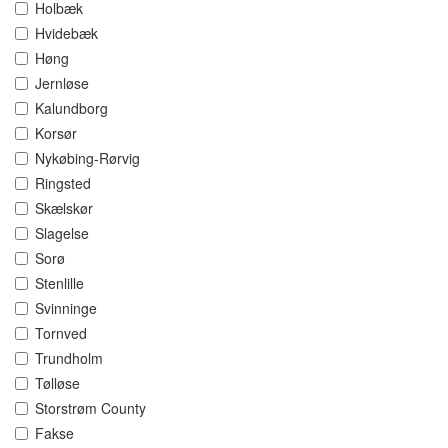
Holbæk
Hvidebæk
Høng
Jernløse
Kalundborg
Korsør
Nykøbing-Rørvig
Ringsted
Skælskør
Slagelse
Sorø
Stenlille
Svinninge
Tornved
Trundholm
Tølløse
Storstrøm County
Fakse