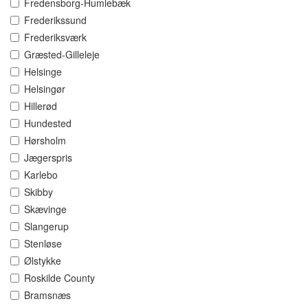
Fredensborg-Humlebæk
Frederikssund
Frederiksværk
Græsted-Gilleleje
Helsinge
Helsingør
Hillerød
Hundested
Hørsholm
Jægerspris
Karlebo
Skibby
Skævinge
Slangerup
Stenløse
Ølstykke
Roskilde County
Bramsnæs