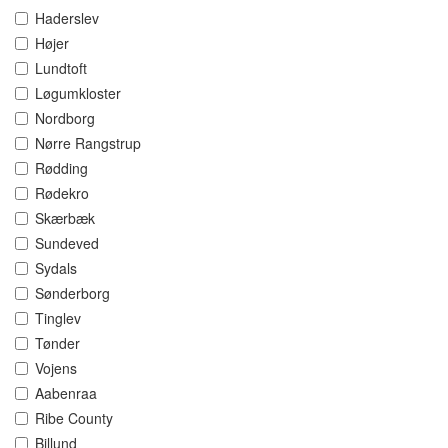
Haderslev
Højer
Lundtoft
Løgumkloster
Nordborg
Nørre Rangstrup
Rødding
Rødekro
Skærbæk
Sundeved
Sydals
Sønderborg
Tinglev
Tønder
Vojens
Aabenraa
Ribe County
Billund