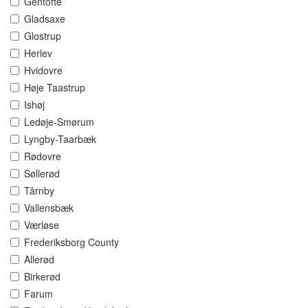
Gentofte
Gladsaxe
Glostrup
Herlev
Hvidovre
Høje Taastrup
Ishøj
Ledøje-Smørum
Lyngby-Taarbæk
Rødovre
Søllerød
Tårnby
Vallensbæk
Værløse
Frederiksborg County
Allerød
Birkerød
Farum