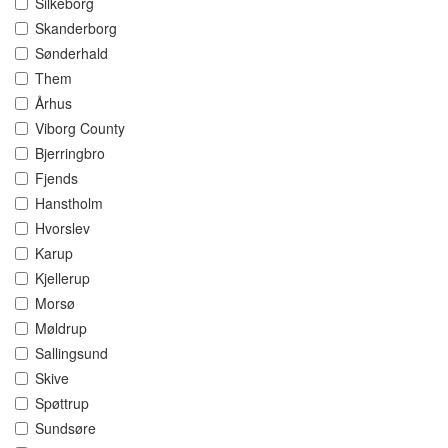
Silkeborg
Skanderborg
Sønderhald
Them
Århus
Viborg County
Bjerringbro
Fjends
Hanstholm
Hvorslev
Karup
Kjellerup
Morsø
Møldrup
Sallingsund
Skive
Spøttrup
Sundsøre