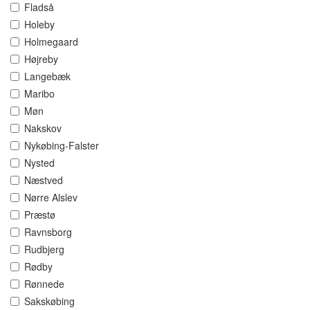
Fladså
Holeby
Holmegaard
Højreby
Langebæk
Maribo
Møn
Nakskov
Nykøbing-Falster
Nysted
Næstved
Nørre Alslev
Præstø
Ravnsborg
Rudbjerg
Rødby
Rønnede
Sakskøbing