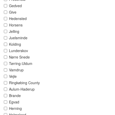
Gedved
Give
Hedensted
Horsens
Jelling
Juelsminde
Kolding
Lunderskov
Nørre Snede
Tørring-Uldum
Vamdrup
Vejle
Ringkøbing County
Aulum-Haderup
Brande
Egvad
Herning
Holmsland