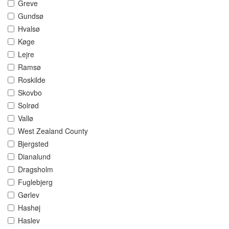
Greve
Gundsø
Hvalsø
Køge
Lejre
Ramsø
Roskilde
Skovbo
Solrød
Vallø
West Zealand County
Bjergsted
Dianalund
Dragsholm
Fuglebjerg
Gørlev
Hashøj
Haslev