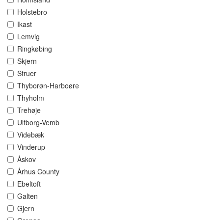
Holstebro
Ikast
Lemvig
Ringkøbing
Skjern
Struer
Thyborøn-Harboøre
Thyholm
Trehøje
Ulfborg-Vemb
Videbæk
Vinderup
Åskov
Århus County
Ebeltoft
Galten
Gjern