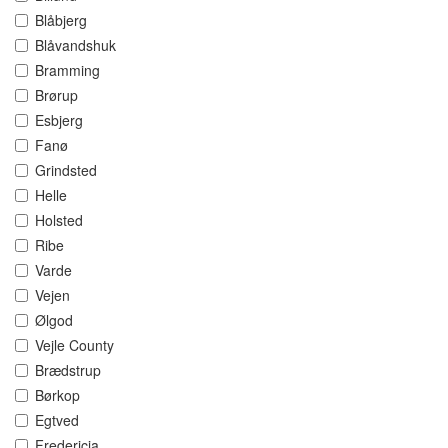
Blåbjerg
Blåvandshuk
Bramming
Brørup
Esbjerg
Fanø
Grindsted
Helle
Holsted
Ribe
Varde
Vejen
Ølgod
Vejle County
Brædstrup
Børkop
Egtved
Fredericia