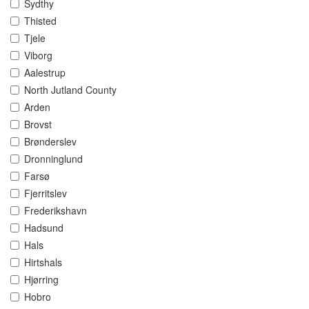
Sydthy
Thisted
Tjele
Viborg
Aalestrup
North Jutland County
Arden
Brovst
Brønderslev
Dronninglund
Farsø
Fjerritslev
Frederikshavn
Hadsund
Hals
Hirtshals
Hjørring
Hobro