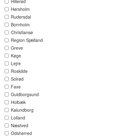
Hillerød
Hørsholm
Rudersdal
Bornholm
Christiansø
Region Sjælland
Greve
Køge
Lejre
Roskilde
Solrød
Faxe
Guldborgsund
Holbæk
Kalundborg
Lolland
Næstved
Odsherred