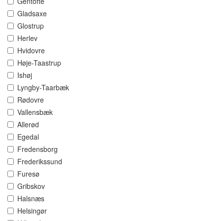
Gentofte
Gladsaxe
Glostrup
Herlev
Hvidovre
Høje-Taastrup
Ishøj
Lyngby-Taarbæk
Rødovre
Vallensbæk
Allerød
Egedal
Fredensborg
Frederikssund
Furesø
Gribskov
Halsnæs
Helsingør