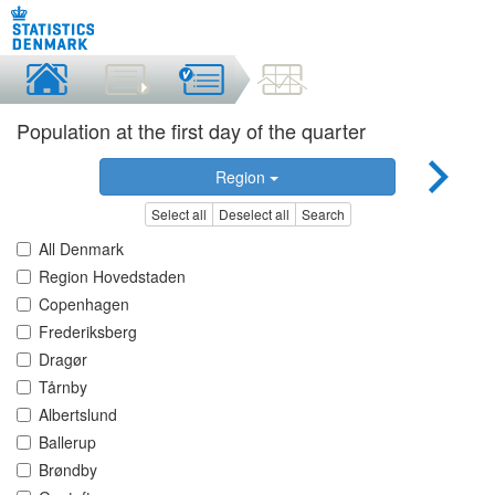
Population at the first day of the quarter
Region
Select all
Deselect all
Search
All Denmark
Region Hovedstaden
Copenhagen
Frederiksberg
Dragør
Tårnby
Albertslund
Ballerup
Brøndby