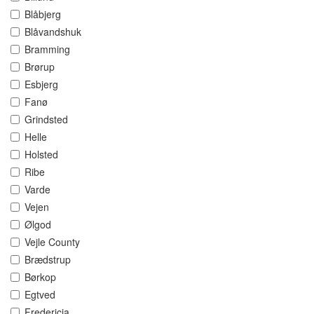
Blåbjerg
Blåvandshuk
Bramming
Brørup
Esbjerg
Fanø
Grindsted
Helle
Holsted
Ribe
Varde
Vejen
Ølgod
Vejle County
Brædstrup
Børkop
Egtved
Fredericia