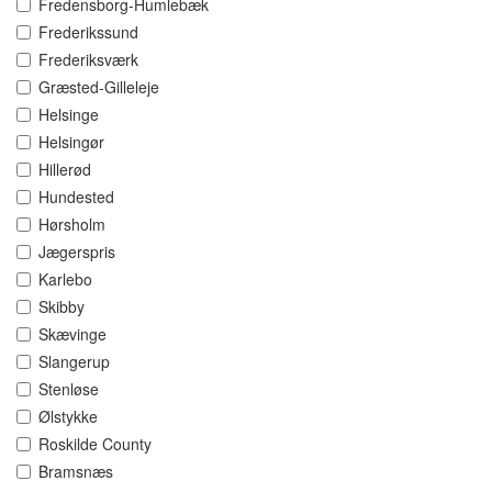
Fredensborg-Humlebæk
Frederikssund
Frederiksværk
Græsted-Gilleleje
Helsinge
Helsingør
Hillerød
Hundested
Hørsholm
Jægerspris
Karlebo
Skibby
Skævinge
Slangerup
Stenløse
Ølstykke
Roskilde County
Bramsnæs