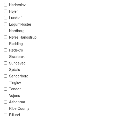
Haderslev
Højer
Lundtoft
Løgumkloster
Nordborg
Nørre Rangstrup
Rødding
Rødekro
Skærbæk
Sundeved
Sydals
Sønderborg
Tinglev
Tønder
Vojens
Aabenraa
Ribe County
Billund