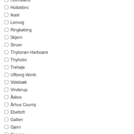
Holstebro
Ikast
Lemvig
Ringkøbing
Skjern
Struer
Thyborøn-Harboøre
Thyholm
Trehøje
Ulfborg-Vemb
Videbæk
Vinderup
Åskov
Århus County
Ebeltoft
Galten
Gjern