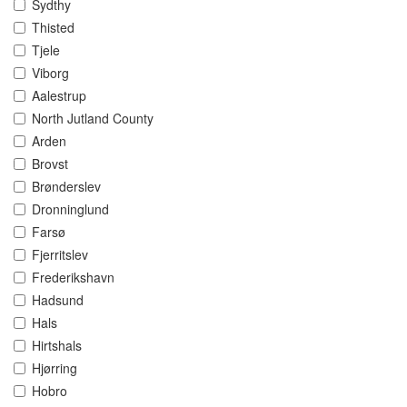
Sydthy
Thisted
Tjele
Viborg
Aalestrup
North Jutland County
Arden
Brovst
Brønderslev
Dronninglund
Farsø
Fjerritslev
Frederikshavn
Hadsund
Hals
Hirtshals
Hjørring
Hobro