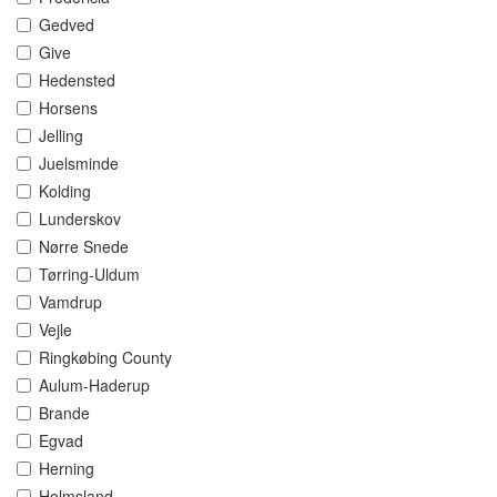
Gedved
Give
Hedensted
Horsens
Jelling
Juelsminde
Kolding
Lunderskov
Nørre Snede
Tørring-Uldum
Vamdrup
Vejle
Ringkøbing County
Aulum-Haderup
Brande
Egvad
Herning
Holmsland