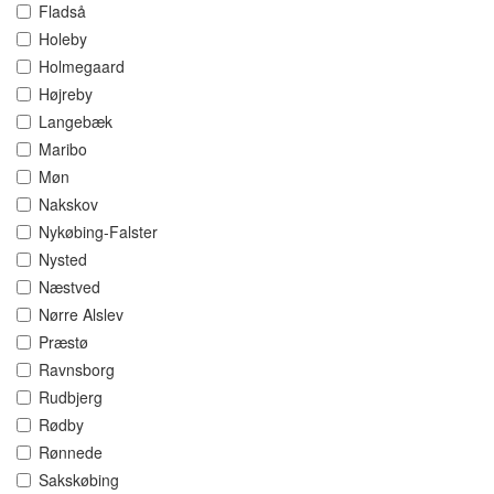
Fladså
Holeby
Holmegaard
Højreby
Langebæk
Maribo
Møn
Nakskov
Nykøbing-Falster
Nysted
Næstved
Nørre Alslev
Præstø
Ravnsborg
Rudbjerg
Rødby
Rønnede
Sakskøbing