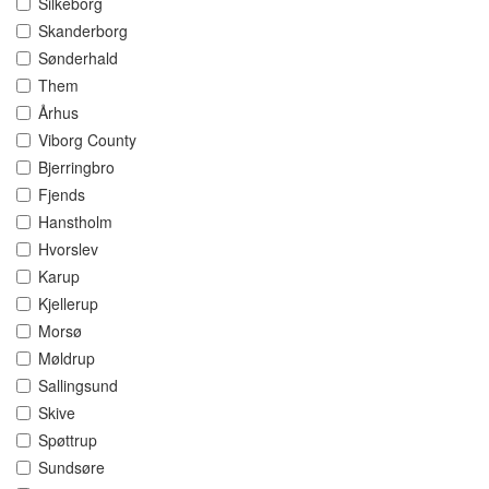
Silkeborg
Skanderborg
Sønderhald
Them
Århus
Viborg County
Bjerringbro
Fjends
Hanstholm
Hvorslev
Karup
Kjellerup
Morsø
Møldrup
Sallingsund
Skive
Spøttrup
Sundsøre