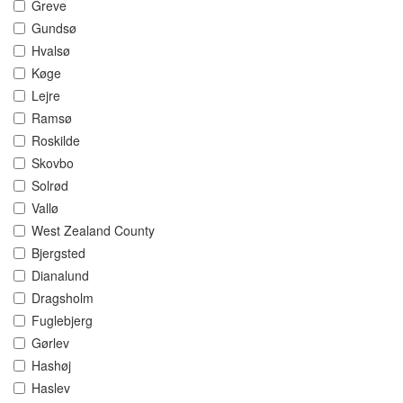
Greve
Gundsø
Hvalsø
Køge
Lejre
Ramsø
Roskilde
Skovbo
Solrød
Vallø
West Zealand County
Bjergsted
Dianalund
Dragsholm
Fuglebjerg
Gørlev
Hashøj
Haslev