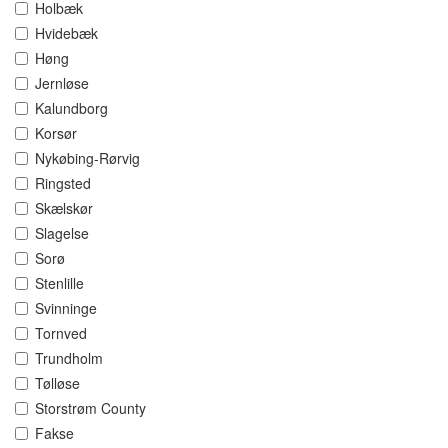
Holbæk
Hvidebæk
Høng
Jernløse
Kalundborg
Korsør
Nykøbing-Rørvig
Ringsted
Skælskør
Slagelse
Sorø
Stenlille
Svinninge
Tornved
Trundholm
Tølløse
Storstrøm County
Fakse