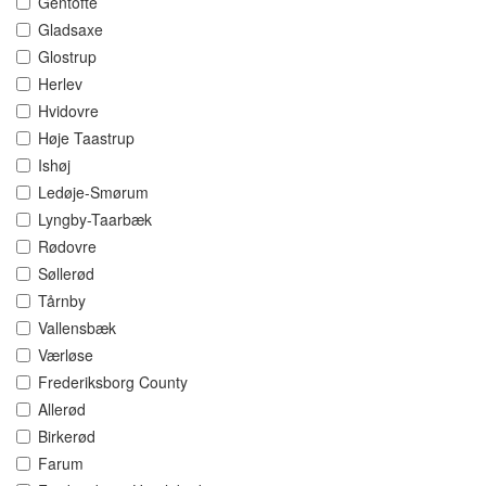
Gentofte
Gladsaxe
Glostrup
Herlev
Hvidovre
Høje Taastrup
Ishøj
Ledøje-Smørum
Lyngby-Taarbæk
Rødovre
Søllerød
Tårnby
Vallensbæk
Værløse
Frederiksborg County
Allerød
Birkerød
Farum