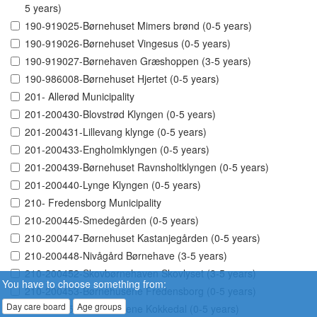
5 years)
190-919025-Børnehuset Mimers brønd (0-5 years)
190-919026-Børnehuset Vingesus (0-5 years)
190-919027-Børnehaven Græshoppen (3-5 years)
190-986008-Børnehuset Hjertet (0-5 years)
201- Allerød Municipality
201-200430-Blovstrød Klyngen (0-5 years)
201-200431-Lillevang klynge (0-5 years)
201-200433-Engholmklyngen (0-5 years)
201-200439-Børnehuset Ravnsholtklyngen (0-5 years)
201-200440-Lynge Klyngen (0-5 years)
210- Fredensborg Municipality
210-200445-Smedegården (0-5 years)
210-200447-Børnehuset Kastanjegården (0-5 years)
210-200448-Nivågård Børnehave (3-5 years)
210-200452-Skovbørnehaven Skovlyset (3-5 years)
You have to choose something from:
210-200453-Børnehusene Fredensborg (0-5 years)
Day care board
Age groups
210-200455-Børnehusene Kokkedal (0-5 years)