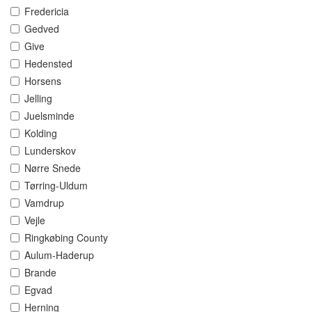
Fredericia
Gedved
Give
Hedensted
Horsens
Jelling
Juelsminde
Kolding
Lunderskov
Nørre Snede
Tørring-Uldum
Vamdrup
Vejle
Ringkøbing County
Aulum-Haderup
Brande
Egvad
Herning