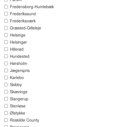
Fredensborg-Humlebæk
Frederikssund
Frederiksværk
Græsted-Gilleleje
Helsinge
Helsingør
Hillerød
Hundested
Hørsholm
Jægerspris
Karlebo
Skibby
Skævinge
Slangerup
Stenløse
Ølstykke
Roskilde County