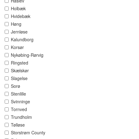
Haslev
Holbæk
Hvidebæk
Høng
Jernløse
Kalundborg
Korsør
Nykøbing-Rørvig
Ringsted
Skælskør
Slagelse
Sorø
Stenlille
Svinninge
Tornved
Trundholm
Tølløse
Storstrøm County