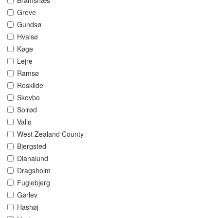
Bramsnæs
Greve
Gundsø
Hvalsø
Køge
Lejre
Ramsø
Roskilde
Skovbo
Solrød
Vallø
West Zealand County
Bjergsted
Dianalund
Dragsholm
Fuglebjerg
Gørlev
Hashøj