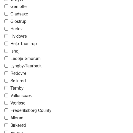
Gentofte
Gladsaxe
Glostrup
Herlev
Hvidovre
Høje Taastrup
Ishøj
Ledøje-Smørum
Lyngby-Taarbæk
Rødovre
Søllerød
Tårnby
Vallensbæk
Værløse
Frederiksborg County
Allerød
Birkerød
Farum