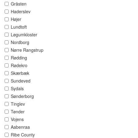
Gråsten
Haderslev
Højer
Lundtoft
Løgumkloster
Nordborg
Nørre Rangstrup
Rødding
Rødekro
Skærbæk
Sundeved
Sydals
Sønderborg
Tinglev
Tønder
Vojens
Aabenraa
Ribe County