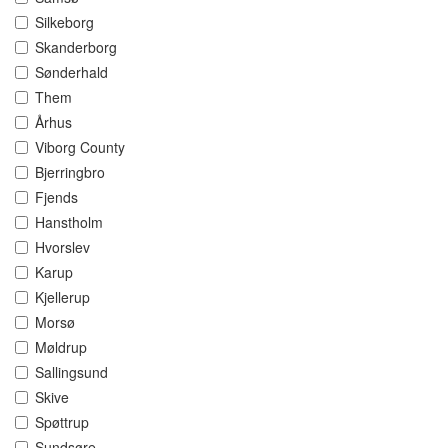
Silkeborg
Skanderborg
Sønderhald
Them
Århus
Viborg County
Bjerringbro
Fjends
Hanstholm
Hvorslev
Karup
Kjellerup
Morsø
Møldrup
Sallingsund
Skive
Spøttrup
Sundsøre