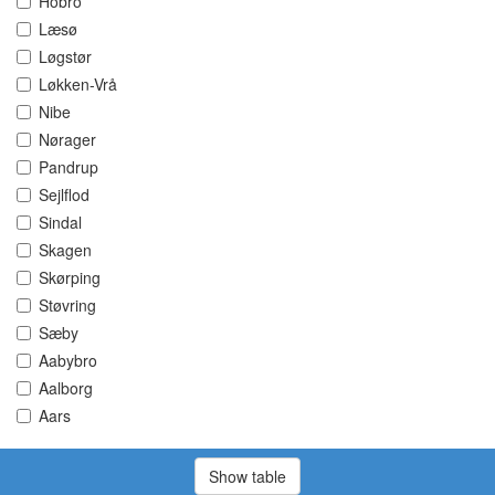
Hobro
Læsø
Løgstør
Løkken-Vrå
Nibe
Nørager
Pandrup
Sejlflod
Sindal
Skagen
Skørping
Støvring
Sæby
Aabybro
Aalborg
Aars
Show table