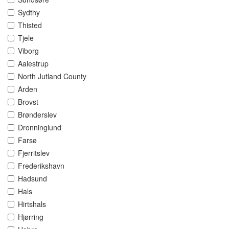
Sydthy
Thisted
Tjele
Viborg
Aalestrup
North Jutland County
Arden
Brovst
Brønderslev
Dronninglund
Farsø
Fjerritslev
Frederikshavn
Hadsund
Hals
Hirtshals
Hjørring