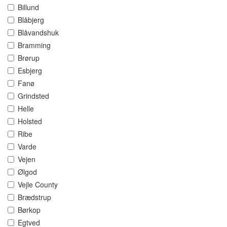
Billund
Blåbjerg
Blåvandshuk
Bramming
Brørup
Esbjerg
Fanø
Grindsted
Helle
Holsted
Ribe
Varde
Vejen
Ølgod
Vejle County
Brædstrup
Børkop
Egtved