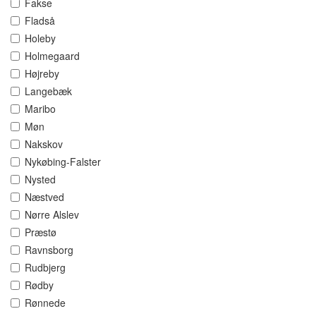
Fakse
Fladså
Holeby
Holmegaard
Højreby
Langebæk
Maribo
Møn
Nakskov
Nykøbing-Falster
Nysted
Næstved
Nørre Alslev
Præstø
Ravnsborg
Rudbjerg
Rødby
Rønnede