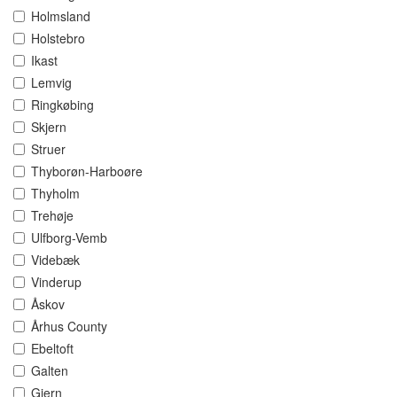
Holmsland
Holstebro
Ikast
Lemvig
Ringkøbing
Skjern
Struer
Thyborøn-Harboøre
Thyholm
Trehøje
Ulfborg-Vemb
Videbæk
Vinderup
Åskov
Århus County
Ebeltoft
Galten
Gjern