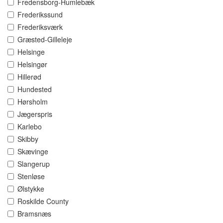
Fredensborg-Humlebæk
Frederikssund
Frederiksværk
Græsted-Gilleleje
Helsinge
Helsingør
Hillerød
Hundested
Hørsholm
Jægerspris
Karlebo
Skibby
Skævinge
Slangerup
Stenløse
Ølstykke
Roskilde County
Bramsnæs