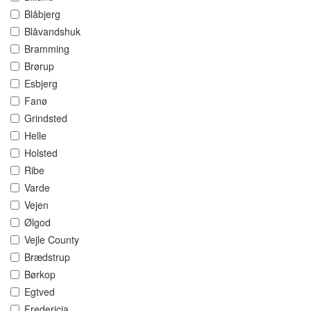
Blåbjerg
Blåvandshuk
Bramming
Brørup
Esbjerg
Fanø
Grindsted
Helle
Holsted
Ribe
Varde
Vejen
Ølgod
Vejle County
Brædstrup
Børkop
Egtved
Fredericia