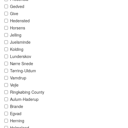
Gedved
Give
Hedensted
Horsens
Jelling
Juelsminde
Kolding
Lunderskov
Nørre Snede
Tørring-Uldum
Vamdrup
Vejle
Ringkøbing County
Aulum-Haderup
Brande
Egvad
Herning
Holmsland