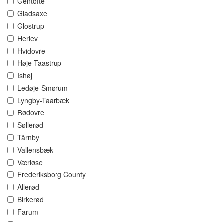
Gentofte
Gladsaxe
Glostrup
Herlev
Hvidovre
Høje Taastrup
Ishøj
Ledøje-Smørum
Lyngby-Taarbæk
Rødovre
Søllerød
Tårnby
Vallensbæk
Værløse
Frederiksborg County
Allerød
Birkerød
Farum