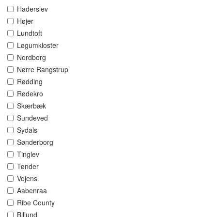
Haderslev
Højer
Lundtoft
Løgumkloster
Nordborg
Nørre Rangstrup
Rødding
Rødekro
Skærbæk
Sundeved
Sydals
Sønderborg
Tinglev
Tønder
Vojens
Aabenraa
Ribe County
Billund