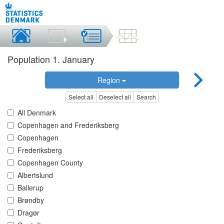
Population 1. January
Region
Select all
Deselect all
Search
All Denmark
Copenhagen and Frederiksberg
Copenhagen
Frederiksberg
Copenhagen County
Albertslund
Ballerup
Brøndby
Dragør