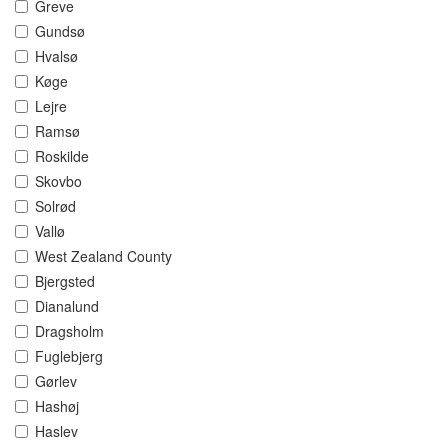
Greve
Gundsø
Hvalsø
Køge
Lejre
Ramsø
Roskilde
Skovbo
Solrød
Vallø
West Zealand County
Bjergsted
Dianalund
Dragsholm
Fuglebjerg
Gørlev
Hashøj
Haslev