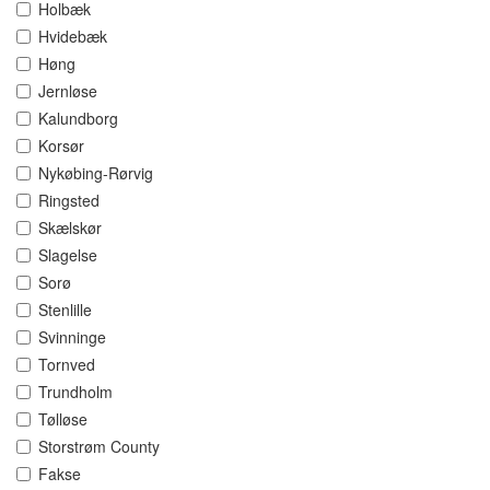
Holbæk
Hvidebæk
Høng
Jernløse
Kalundborg
Korsør
Nykøbing-Rørvig
Ringsted
Skælskør
Slagelse
Sorø
Stenlille
Svinninge
Tornved
Trundholm
Tølløse
Storstrøm County
Fakse