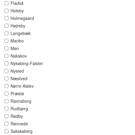
Fladså
Holeby
Holmegaard
Højreby
Langebæk
Maribo
Møn
Nakskov
Nykøbing-Falster
Nysted
Næstved
Nørre Alslev
Præstø
Ravnsborg
Rudbjerg
Rødby
Rønnede
Sakskøbing