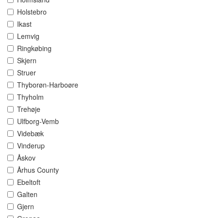
Holstebro
Ikast
Lemvig
Ringkøbing
Skjern
Struer
Thyborøn-Harboøre
Thyholm
Trehøje
Ulfborg-Vemb
Videbæk
Vinderup
Åskov
Århus County
Ebeltoft
Galten
Gjern