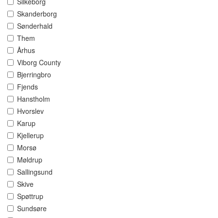
Silkeborg
Skanderborg
Sønderhald
Them
Århus
Viborg County
Bjerringbro
Fjends
Hanstholm
Hvorslev
Karup
Kjellerup
Morsø
Møldrup
Sallingsund
Skive
Spøttrup
Sundsøre