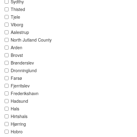
Sydthy
Thisted
Tjele
Viborg
Aalestrup
North Jutland County
Arden
Brovst
Brønderslev
Dronninglund
Farsø
Fjerritslev
Frederikshavn
Hadsund
Hals
Hirtshals
Hjørring
Hobro