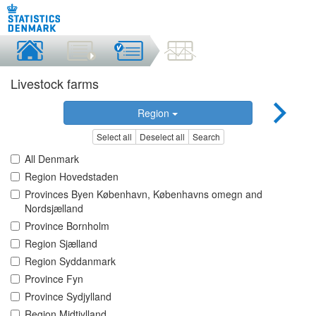
Livestock farms
Region
Select all
Deselect all
Search
All Denmark
Region Hovedstaden
Provinces Byen København, Københavns omegn and
Nordsjælland
Province Bornholm
Region Sjælland
Region Syddanmark
Province Fyn
Province Sydjylland
Region Midtjylland