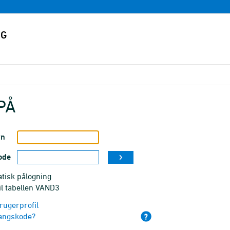
PÅ
vn
ode
tisk pålogning
il tabellen VAND3
rugerprofil
angskode?