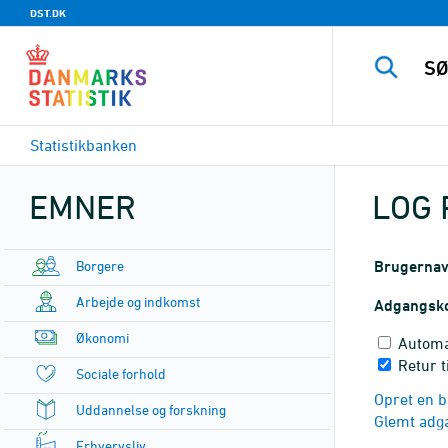
DST.DK
Statistikbanken
EMNER
LOG 
Borgere
Brugerna
Arbejde og indkomst
Adgangsk
Økonomi
Automa
Retur t
Sociale forhold
Opret en b
Uddannelse og forskning
Glemt adg
Erhvervsliv