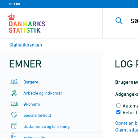
DST.DK
Statistikbanken
EMNER
LOG 
Borgere
Brugerna
Arbejde og indkomst
Adgangsk
Økonomi
Automa
Retur t
Sociale forhold
Opret en b
Uddannelse og forskning
Glemt adg
Erhvervsliv