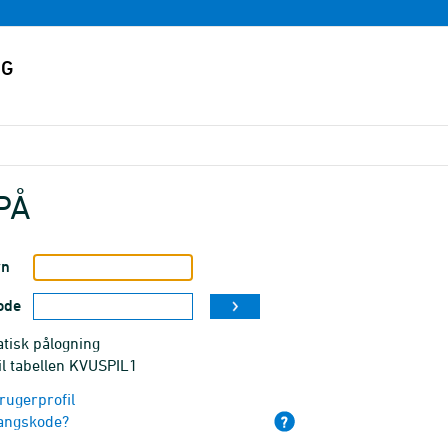
PÅ
vn
ode
tisk pålogning
il tabellen KVUSPIL1
rugerprofil
angskode?