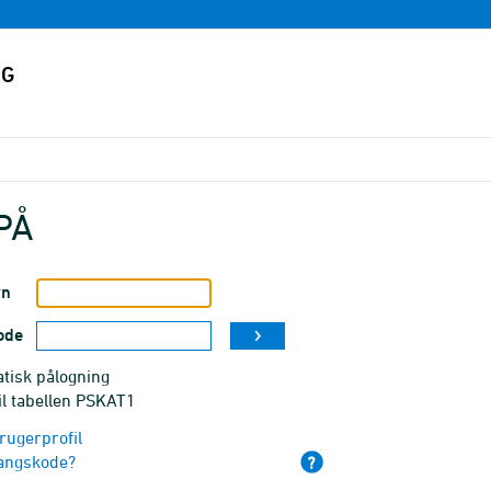
PÅ
vn
ode
tisk pålogning
il tabellen PSKAT1
rugerprofil
angskode?