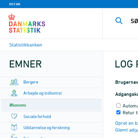
DST.DK
Statistikbanken
EMNER
LOG 
Borgere
Brugerna
Arbejde og indkomst
Adgangsk
Økonomi
Automa
Retur t
Sociale forhold
Opret en b
Uddannelse og forskning
Glemt adg