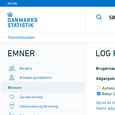
DST.DK
Statistikbanken
EMNER
LOG 
Borgere
Brugerna
Arbejde og indkomst
Adgangsk
Økonomi
Automa
Retur t
Sociale forhold
Opret en b
Uddannelse og forskning
Glemt adg