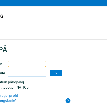
PÅ
vn
ode
tisk pålogning
il tabellen NATIO5
rugerprofil
angskode?